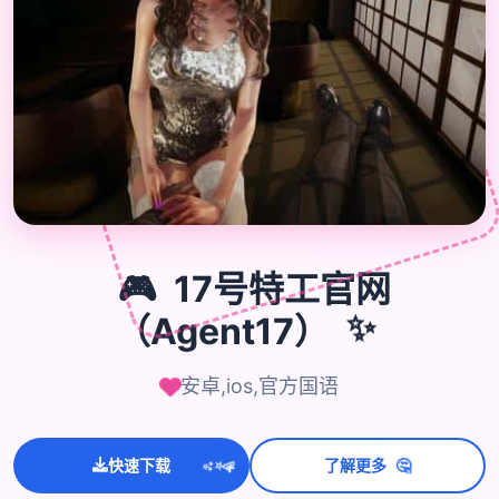
🎮
🎮
17号特工官网
（Agent17）
✨
安卓,ios,官方国语
🤔
快速下载
了解更多
💫
✨
⭐