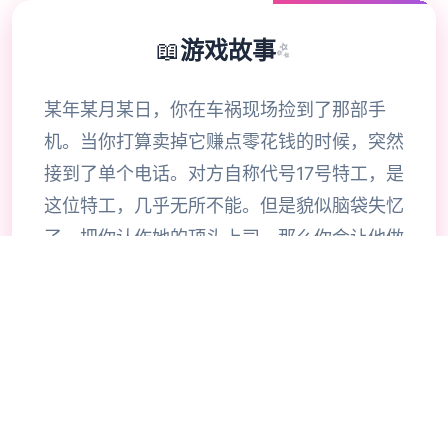
📖
游戏故事
✨
某年某月某日，你在车祸现场捡到了那部手
机。当你打算卖掉它赚点零花钱的时候，突然
接到了单个电话。对方自称代号17号特工，是
这位特工，几乎无所不能。但是貌似脑袋失忆
了，把你认作她的顶头上司。那么你会让他做
些什么呢，教训欺负你的小太妹？调查你女神
的隐私？或者别的什么？