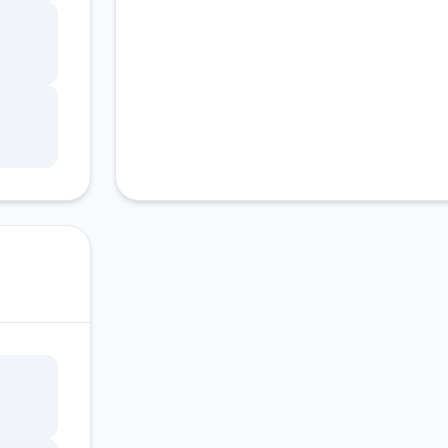
的表
美
无人
（包
结束
职，