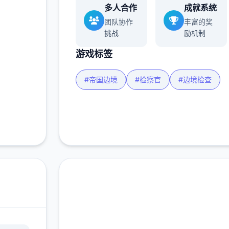
多人合作
成就系统
团队协作
丰富的奖
挑战
励机制
游戏标签
#帝国边境
#检察官
#边境检查
中文版下载 帝国入境所