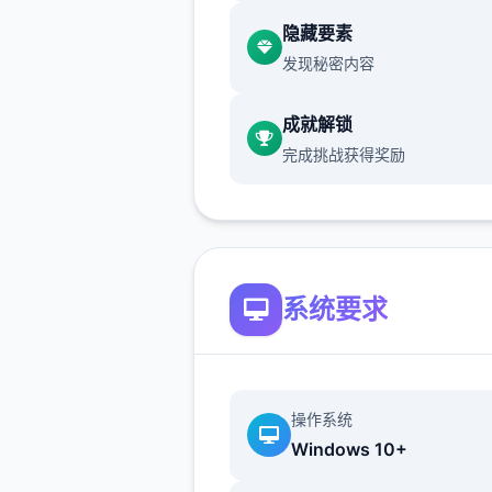
隐藏要素
发现秘密内容
系列: Kagura Games
成就解锁
完成挑战获得奖励
发行日期: 2022 年 9 月 3 日
关于此竞技
系统要求
兵长提尔在大统壹战争中出色
现为他赢得了“长枪使提尔”的
称，他的功勋和威名在军队中
不知晓，无人不称赞。所有人
操作系统
括他自己）都以为他会在战争
Windows 10+
后壹路升官，在军队中担任要