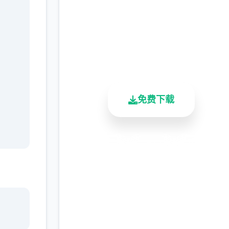
完整版游戏，免费体验
2.3M+
4.9/5
900K+
总下载量
用户评分
活跃用户
免费下载
安全下载
高速安装
完全免费
客服支持