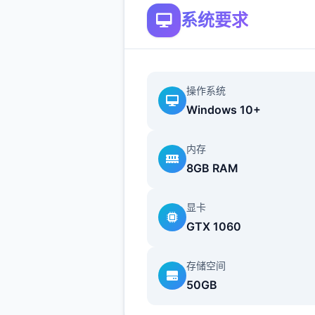
系统要求
“终于来了啊……”壹旁的女子
来，并对他说：“传说中的工具
操作系统
人……就是你吗？”
Windows 10+
内存
8GB RAM
显卡
GTX 1060
主人公在异天地中也必须打着
存储空间
零工来维持生计，在铁匠铺帮
50GB
铁、酒馆中当店小二、