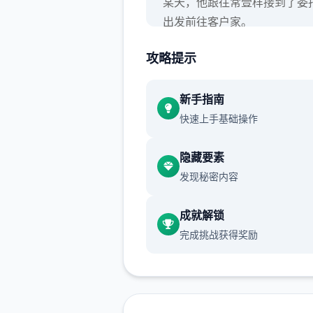
某天，他跟往常壹样接到了委
出发前往客户家。
攻略提示
就在他修好了马桶，按下冲水
新手指南
时，马桶发出了光芒，将他吸
快速上手基础操作
去。
隐藏要素
发现秘密内容
当再次睁开眼睛时，已身处异
的村庄内。
成就解锁
完成挑战获得奖励