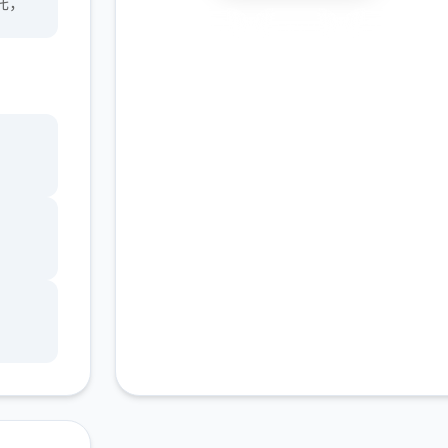
托，
安全下载
高速安装
完全免费
客服支持
测试
了进
天地