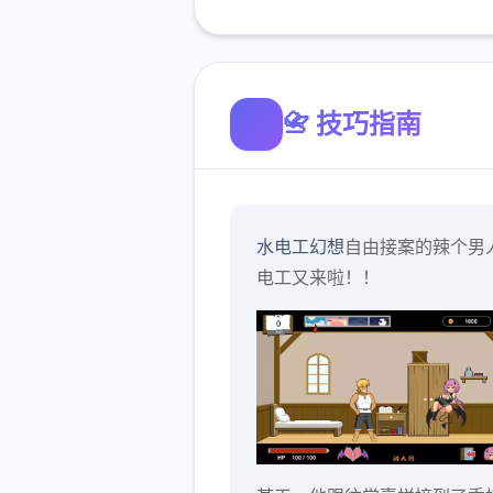
📇 技巧指南
水电工幻想
自由接案的辣个男
电工又来啦！！