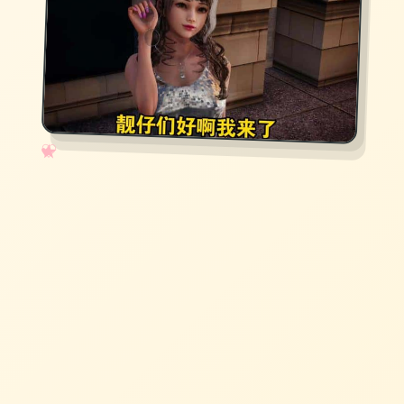
✧
♡
★
♥