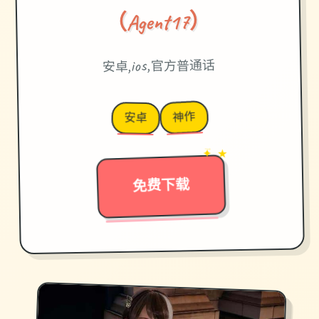
（Agent17）
安卓,ios,官方普通话
神作
安卓
✦ ★
→
免费下载