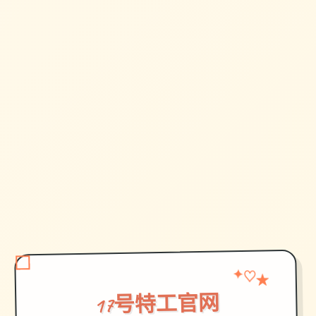
✦
★
♡
17号特工官网