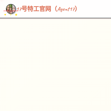
~~~
★
♡
✦
✧
♥
~
→
↗
17号特工官网（Agent17）
✦ ✧ ★