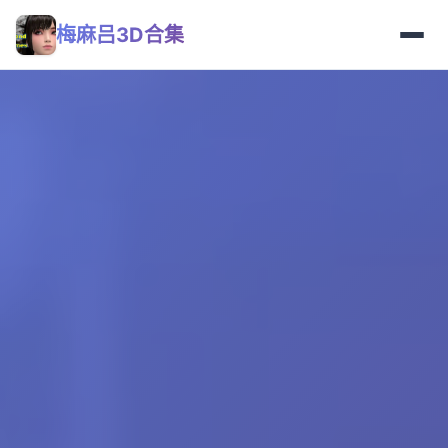
梅麻吕3D合集