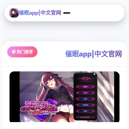
催眠app|中文官网
📹 热门推荐
催眠app|中文官网