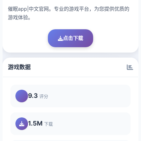
催眠app|中文官网。专业的游戏平台，为您提供优质的
游戏体验。
点击下载
游戏数据
9.3
评分
1.5M
下载