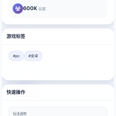
600K
玩家
游戏标签
#pc
#安卓
快速操作
玩法说明