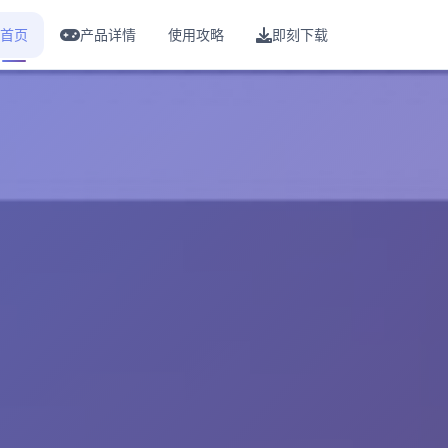
首页
产品详情
使用攻略
即刻下载