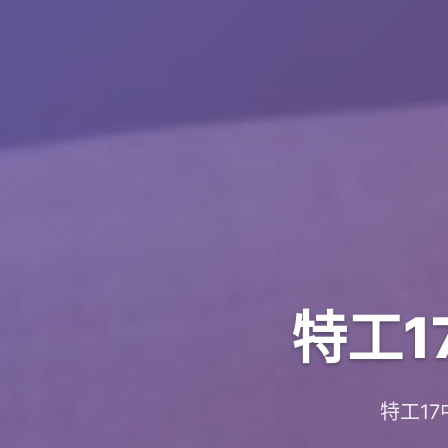
特工1
特工1