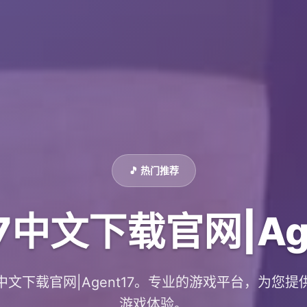
🎵 热门推荐
7中文下载官网|Age
7中文下载官网|Agent17。专业的游戏平台，为您提
游戏体验。