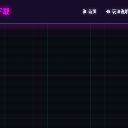
下载
🎬 首页
🚻 玩法说