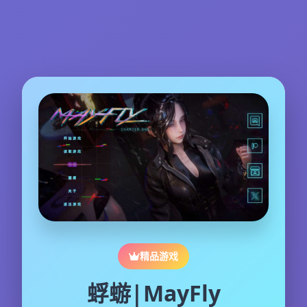
精品游戏
蜉蝣|MayFly