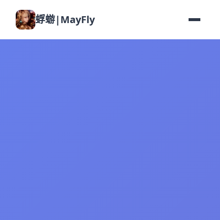
蜉蝣|MayFly