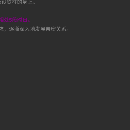
杂役铁柱的身上。
。
相处5段时日。
求，逐渐深入地发展亲密关系。