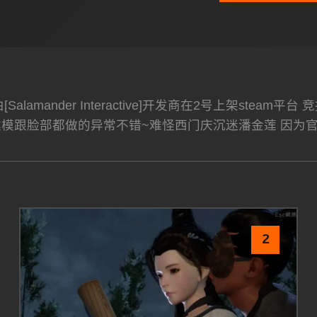
alamander Interactive]开发商在2号上架st
建模跟脸部都做的异常不错~难怪西门庆沉迷潘金莲 因为
2