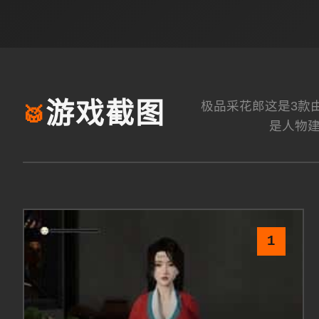
极品采花郎这是3款由[S
游戏截图
🥁
是人物
1