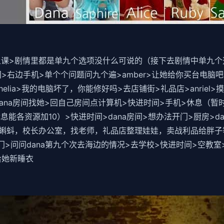
>剧情里都是单九个选项没什么可说的（接下去剧情中单九个选项
>右边手机>单个个问题问九个遍>amber>让她给你买台电脑吧>
elia>我的电脑坏了，你能修好吗>去店铺街>礼品店>anriel
回家>dana房间找她>回自己房间点计算机>快进时间>手机>休息
能各资源加10）>快进时间>dana房间>想办法开门>厨房>da
蝌蚪，校长办公室，找老师，礼品店整理娃娃，卖战利品给胖子
>敲门>问问dana第九个次去海边的情况>去学校>快进时间>空教室>
a给她新睡衣