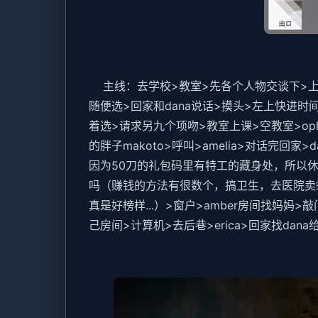
主线：去学校>教室>先各个人物交谈下>上课
随便选>回家和dana说话>摸头>左上快进时间
着选>请求另九个项吻>教室上课>空教室>oph
的胖子makoto>呼叫>amelia>对话完
因为50刀的礼包码里有特工的藏身处，所以休息
吗（赚钱的方法有很数个，搞卫生，去医院卖
真是好榜样...）>窗户>amber房间找妈妈
己房间>计算机>去后巷>erica>回家找dan