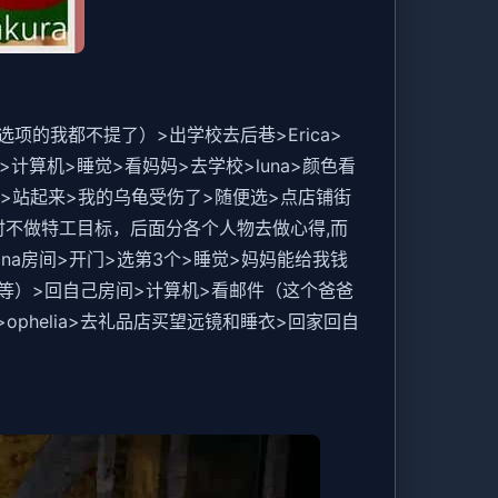
的我都不提了）>出学校去后巷>Erica>
计算机>睡觉>看妈妈>去学校>luna>颜色看
>摸>站起来>我的乌龟受伤了>随便选>点店铺街
（暂时不做特工目标，后面分各个人物去做心得,而
na房间>开门>选第3个>睡觉>妈妈能给我钱
等）>回自己房间>计算机>看邮件（这个爸爸
ophelia>去礼品店买望远镜和睡衣>回家回自