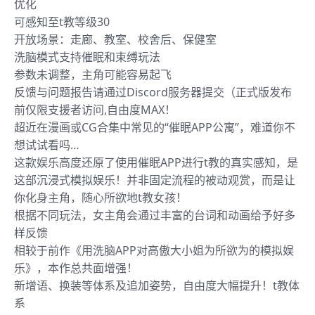
优化
可感知至t教等级30
开放场景：走廊、教室、校舍后、保健室
洗脑模式支持催眠和束缚玩法
参数未调整，主角可能容易起飞
反馈与问题报告请通过Discord服务器提交（正式版发布
前仅限支援者访问,自由度MAX！
超近在漫画或CG合集中常见的“催眠APP公寓”，难道你不
想试试看吗…
这款娱乐高度还原了使用催眠APP进行t教的真实感知，是
这部沉浸式模拟娱乐！并非固定流程的被动观赏，而是让
你化身主角，随心所欲地t教女孩！
根据不同玩法，女主角会通过丰富的台词和动画给予好多
样反馈
相较于前作《用洗脑APP对高傲大小姐为所欲为的模拟娱
乐》，本作总共面增强！
新增语、换装等体系及追加姿势，自由度大幅提升！t教体
系