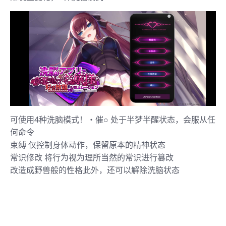
可使用4种洗脑模式！・催○ 处于半梦半醒状态，会服从任
何命令
束缚 仅控制身体动作，保留原本的精神状态
常识修改 将行为视为理所当然的常识进行篡改
改造成野兽般的性格此外，还可以解除洗脑状态