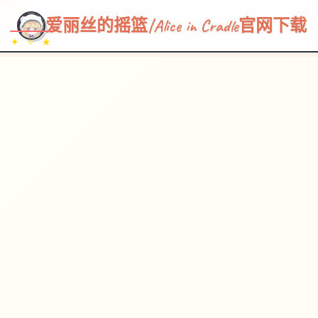
~~~
★
♡
✦
✧
♥
~
→
↗
爱丽丝的摇篮|Alice in Cradle官网下载
✦ ✧ ★