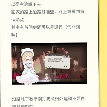
以從右邊跳下去
回家的路上沿路打牆壁，路上會看到首
個彩蛋
其中有首個房間可以拿道具【代罪貓
咪】
沿路除了教學關打史萊姆外建議不要再
做其他戰鬥