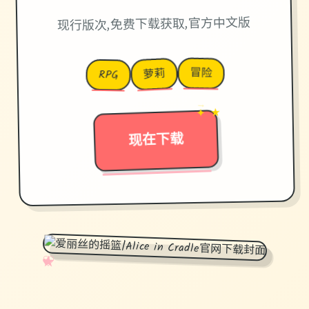
现行版次,免费下载获取,官方中文版
冒险
萝莉
RPG
✦ ★
→
现在下载
✧
♡
★
♥