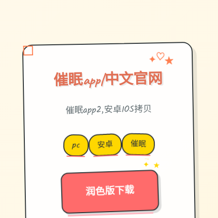
✦
★
♡
催眠app|中文官网
催眠app2,安卓IOS拷贝
催眠
安卓
pc
→
✦ ★
润色版下载