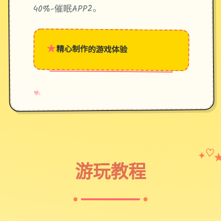
40%-催眠APP2。
★
精心制作的游戏体验
→
✧
♥
✦
♡
游玩教程