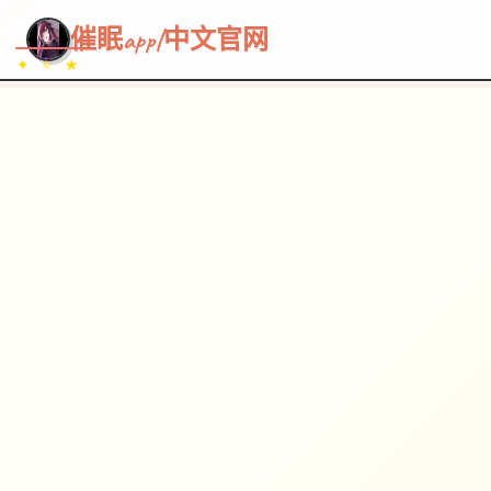
~~~
★
♡
✦
✧
♥
~
催眠app|中文官网
✦ ✧ ★