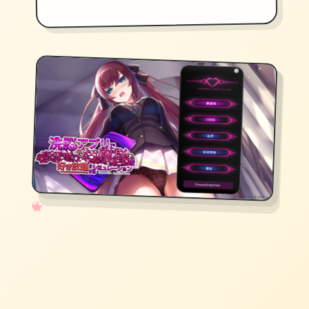
✧
♡
★
♥