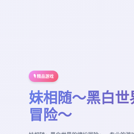
🎙️ 精品游戏
妹相随～黑白世
冒险～