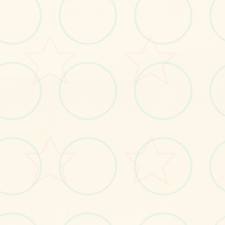
No.1
～