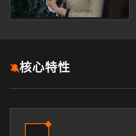
核心特性
🔕