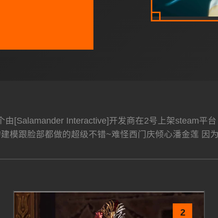
[Salamander Interactive]开发商在2号上架s
物建模跟脸部都做的超级不错~难怪西门庆倾心潘金莲 因
2